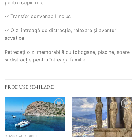
pentru copiii mici
✓ Transfer convenabil inclus
✓ O zi întreagă de distracție, relaxare și aventuri
acvatice
Petreceți o zi memorabilă cu tobogane, piscine, soare
și distracție pentru întreaga familie.
PRODUSE SIMILARE
Add to
Add to
Wishlist
Wishlist
CLASICI ACCESIBILI