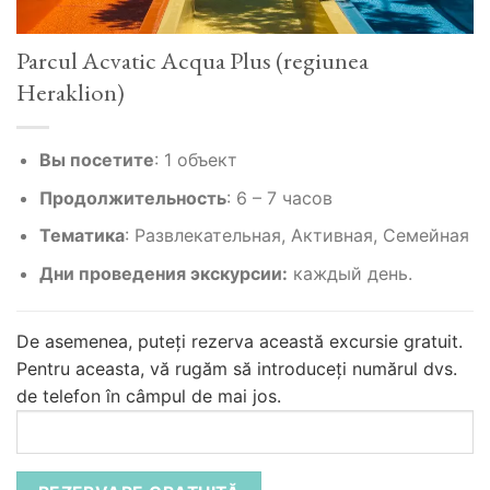
Parcul Acvatic Acqua Plus (regiunea
Heraklion)
Вы посетите
:
1 объект
Продолжительность
:
6 – 7 часов
Тематика
:
Развлекательная, Активная, Семейная
Дни проведения экскурсии:
каждый день.
De asemenea, puteți rezerva această excursie gratuit.
Pentru aceasta, vă rugăm să introduceți numărul dvs.
de telefon în câmpul de mai jos.