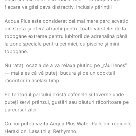
fiecare va găsi ceva distractiv, inclusiv părinții!
Acqua Plus este considerat cel mai mare parc acvatic
din Creta și oferă atracții pentru toate vârstele: de la
tobogane extreme pentru iubitorii de adrenalină până
la zone speciale pentru cei mici, cu piscine și mini-
tobogane.
Nu ratați ocazia de a vă relaxa plutind pe „râul leneș”
— mai ales că vă puteți bucura și de un cocktail
răcoritor în același timp.
Pe teritoriul parcului există cafenele și taverne unde
puteți servi prânzul, gustări sau băuturi răcoritoare pe
parcursul zilei.
Cu noi puteți vizita Acqua Plus Water Park din regiunile
Heraklion, Lassithi și Rethymno.