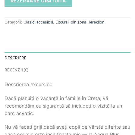
Categorii:
Clasici accesibili
,
Excursii din zona Heraklion
DESCRIERE
RECENZII (0)
Descrierea excursiei:
Dacă plănuiți o vacanță în familie în Creta, vă
recomandăm cu siguranță să includeți o vizită la un
parc acvatic.
Nu vă faceți griji dacă aveți copii de vârste diferite sau
dacă cel mic este încă foarte mic — la Acqua Plus