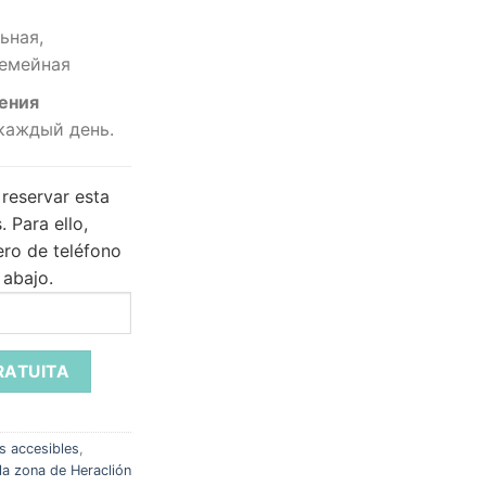
ьная,
Семейная
ения
каждый день.
reservar esta
.
Para ello,
ero de teléfono
 abajo.
s accesibles
,
la zona de Heraclión