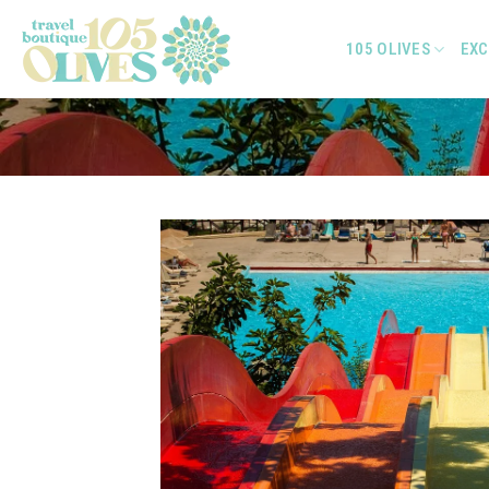
Skip
to
105 OLIVES
EXC
content