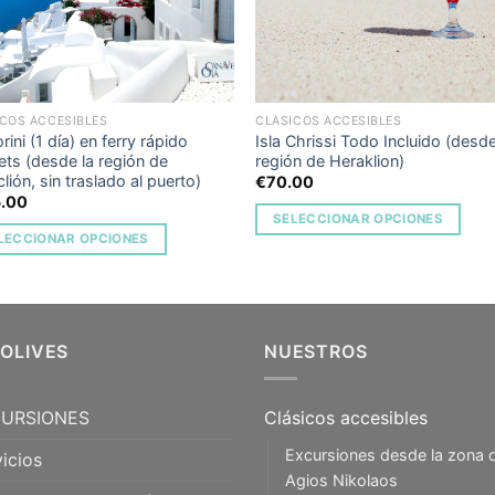
COS ACCESIBLES
CLÁSICOS ACCESIBLES
rini (1 día) en ferry rápido
Isla Chrissi Todo Incluido (desde
ts (desde la región de
región de Heraklion)
lión, sin traslado al puerto)
€
70.00
5.00
SELECCIONAR OPCIONES
LECCIONAR OPCIONES
5OLIVES
NUESTROS
URSIONES
Clásicos accesibles
Excursiones desde la zona 
icios
Agios Nikolaos