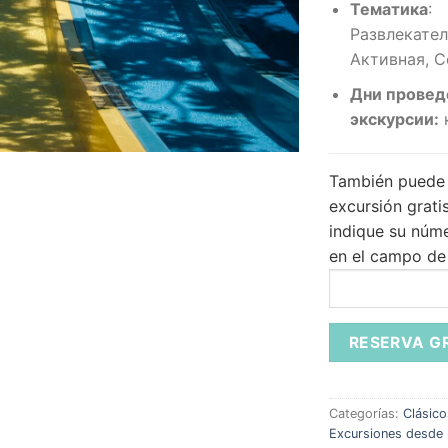
Тематика
:
Развлекател
Активная, 
Дни провед
экскурсии:
También puede 
excursión gratis
indique su núm
en el campo de
Categorías:
Clásico
Excursiones desde 