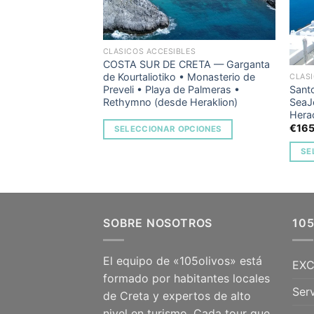
CLÁSICOS ACCESIBLES
COSTA SUR DE CRETA — Garganta
de Kourtaliotiko • Monasterio de
ES
CLÁSI
Preveli • Playa de Palmeras •
thi” (desde la
Santo
Rethymno (desde Heraklion)
on)
SeaJe
Herac
€
16
SELECCIONAR OPCIONES
PCIONES
SE
SOBRE NOSOTROS
10
El equipo de «105olivos» está
EXC
formado por habitantes locales
Serv
de Creta y expertos de alto
nivel en turismo. Cada tour que