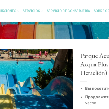
URSIONES
SERVICIOS
SERVICIO DE CONSERJERÍA
SOBRE C
Parque Acu
Acqua Plus 
Heraclión)
Add to
Wishlist
Вы посетит
Продолжит
часов