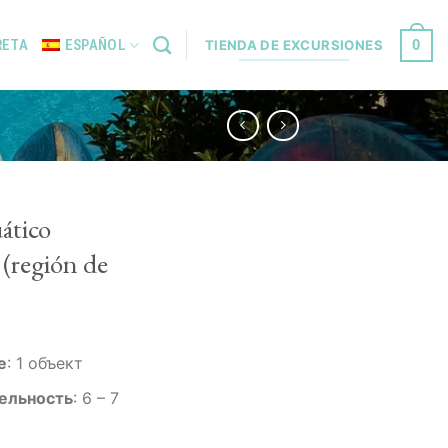
0
RETA
ESPAÑOL
TIENDA DE EXCURSIONES
ático
(región de
е
:
1 объект
ельность
:
6 – 7