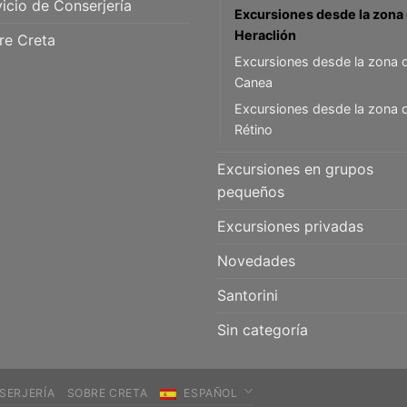
icio de Conserjería
Excursiones desde la zona
Heraclión
re Creta
Excursiones desde la zona 
Canea
Excursiones desde la zona 
Rétino
Excursiones en grupos
pequeños
Excursiones privadas
Novedades
Santorini
Sin categoría
SERJERÍA
SOBRE CRETA
ESPAÑOL