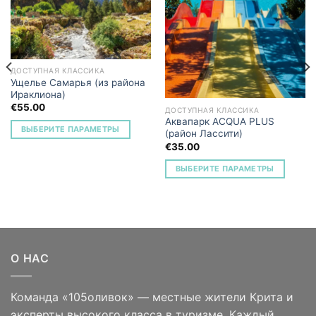
Add to
Add to
Wishlist
Wishlist
ДОСТУПНАЯ КЛАССИКА
Ущелье Самарья (из района
Ираклиона)
€
55.00
ДОСТУПНАЯ КЛАССИКА
Аквапарк AСQUA PLUS
ВЫБЕРИТЕ ПАРАМЕТРЫ
(район Лассити)
€
35.00
ВЫБЕРИТЕ ПАРАМЕТРЫ
О НАС
Команда «105оливок» — местные жители Крита и
эксперты высокого класса в туризме. Каждый