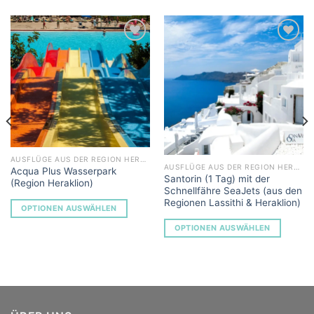
Add to
Add to
Wishlist
Wishlist
AUSFLÜGE AUS DER REGION HERAKLION
AUSFLÜGE AUS DER REGION HERAKLION
Acqua Plus Wasserpark
Santorin (1 Tag) mit der
(Region Heraklion)
Schnellfähre SeaJets (aus den
Regionen Lassithi & Heraklion)
OPTIONEN AUSWÄHLEN
OPTIONEN AUSWÄHLEN