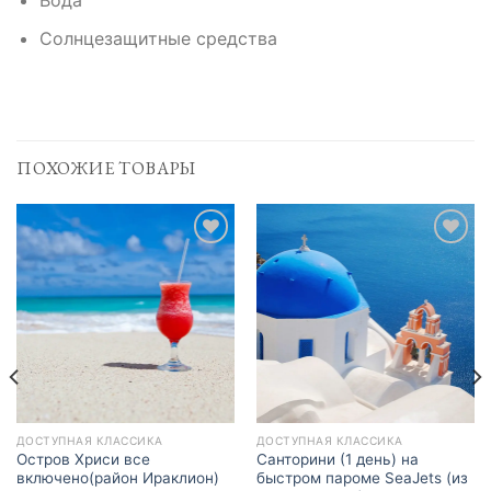
Вода
Солнцезащитные средства
ПОХОЖИЕ ТОВАРЫ
Add to
Add to
Wishlist
Wishlist
ДОСТУПНАЯ КЛАССИКА
ДОСТУПНАЯ КЛАССИКА
Остров Хриси все
Санторини (1 день) на
включено(район Ираклион)
быстром пароме SeaJets (из