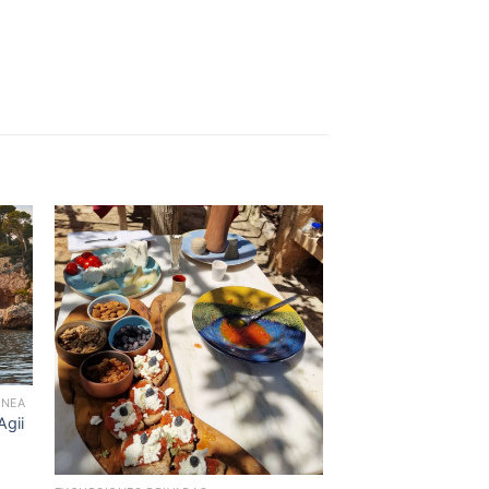
to
Add to
ist
Wishlist
ANEA
Agii