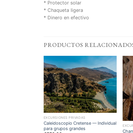
* Protector solar
* Chaqueta ligera
* Dinero en efectivo
PRODUCTOS RELACIONADO
Add to
Add to
Wishlist
Wishlist
EXCURSIONES PRIVADAS
Caleidoscopio Cretense — Individual
EXCU
para grupos grandes
Chani