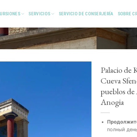
URSIONES
SERVICIOS
SERVICIO DE CONSERJERÍA
SOBRE C
Palacio de 
Cueva Sfen
pueblos de
Add to
Wishlist
Anogia
Продолжит
полный ден