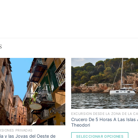
S
Add to
Add 
Wishlist
Wishl
EXCURSIÓN DESDE LA ZONA DE LA C
Crucero De 5 Horas A Las Islas 
Theodori
RSIONES PRIVADAS
a y las Joyas del Oeste de
SELECCIONAR OPCIONES