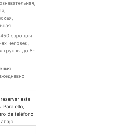
ознавательная,
я,
ская,
льная
: 450 евро для
-ех человек,
я группы до 8-
ения
ежедневно
reservar esta
.
Para ello,
ero de teléfono
 abajo.