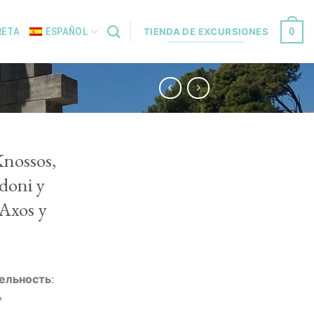
0
RETA
ESPAÑOL
TIENDA DE EXCURSIONES
Knossos,
doni y
 Axos y
ельность
:
ь