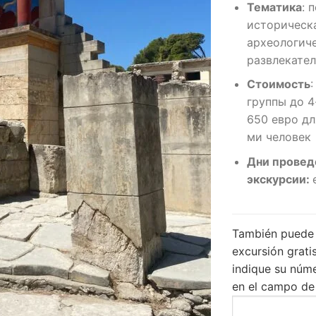
Тематика
:
п
историческа
археологиче
развлекате
Стоимость
группы до 4
650 евро дл
ми человек
Дни провед
экскурсии:
También puede 
excursión gratis
indique su núm
en el campo de