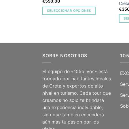
€
550.00
EXCURSIÓN DESDE LA ZONA DE AGIOS NIKOLAOS
Creta
E POR LA BAHÍA
€
35
SELECCIONAR OPCIONES
rivado)
SE
PCIONES
SOBRE NOSOTROS
10
El equipo de «105olivos» está
EXC
formado por habitantes locales
Serv
de Creta y expertos de alto
nivel en turismo. Cada tour que
Serv
creamos no solo te brindará
Sob
una experiencia inolvidable,
sino que también encenderá
aún más tu pasión por los