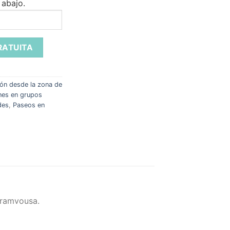
 abajo.
ón desde la zona de
nes en grupos
des
,
Paseos en
Gramvousa.