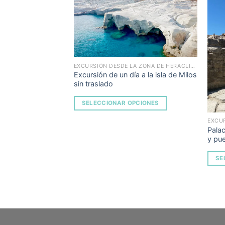
Add to
Add to
Wishlist
Wishlist
EXCURSIÓN DESDE LA ZONA DE HERACLIÓN
Excursión de un día a la isla de Milos
sin traslado
SELECCIONAR OPCIONES
EXCU
Pala
y pu
ADAS
SE
PCIONES