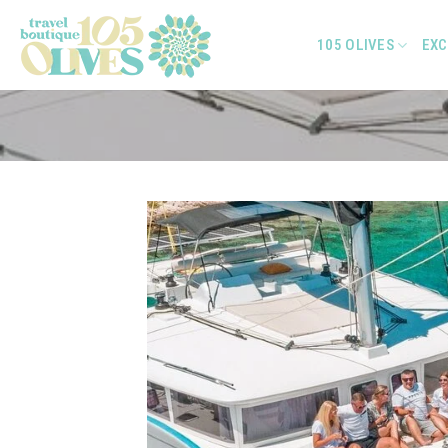
Skip
to
105 OLIVES
EXC
content