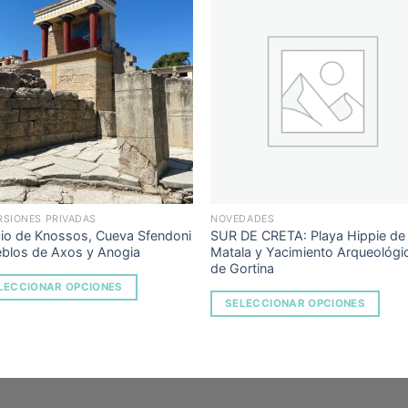
Add to
Add 
Wishlist
Wishl
RSIONES PRIVADAS
NOVEDADES
cio de Knossos, Cueva Sfendoni
SUR DE CRETA: Playa Hippie de
eblos de Axos y Anogia
Matala y Yacimiento Arqueológi
de Gortina
LECCIONAR OPCIONES
SELECCIONAR OPCIONES