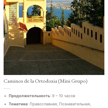
Caminos de la Ortodoxia (Mini Grupo)
Продолжительность
:
9 – 10 часов
Тематика
:
Православная, Познавательная,