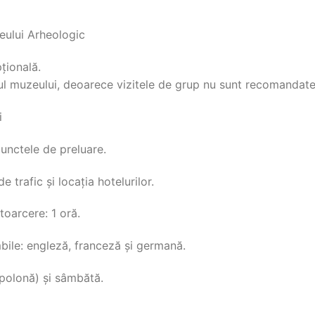
zeului Arheologic
țională.
rul muzeului, deoarece vizitele de grup nu sunt recomandate
i
punctele de preluare.
trafic și locația hotelurilor.
toarcere: 1 oră.
mbile: engleză, franceză și germană.
a polonă) și sâmbătă.