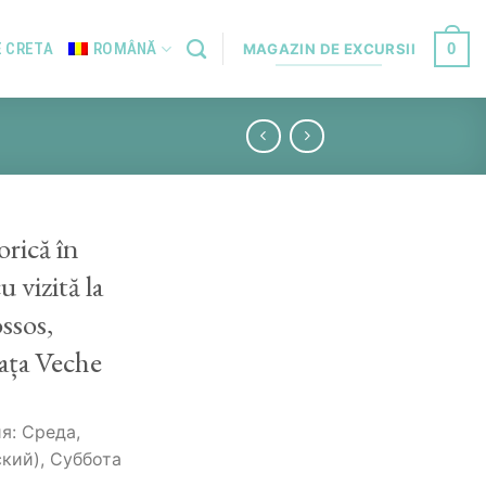
0
E CRETA
ROMÂNĂ
MAGAZIN DE EXCURSII
orică în
 vizită la
ssos,
ața Veche
я: Среда,
ский), Суббота