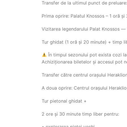
Transfer de la ultimul punct de preluar
Prima oprire: Palatul Knossos – 1 oră și
Vizitarea legendarului Palat Knossos — f
Tur ghidat (1 oră și 20 minute) + timp li
În timpul sezonului pot exista cozi la 
Achiziționarea biletelor și accesul pot 
Transfer către centrul orașului Heraklio
A doua oprire: Centrul orașului Heraklio
Tur pietonal ghidat +
2 ore și 30 minute timp liber pentru:
• explorarea pieței vechi