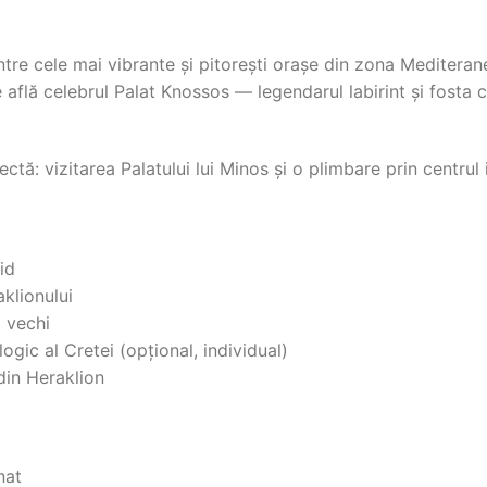
ntre cele mai vibrante și pitorești orașe din zona Mediterane
 află celebrul Palat Knossos — legendarul labirint și fosta ca
ă: vizitarea Palatului lui Minos și o plimbare prin centrul i
id
aklionului
l vechi
ogic al Cretei (opțional, individual)
din Heraklion
nat