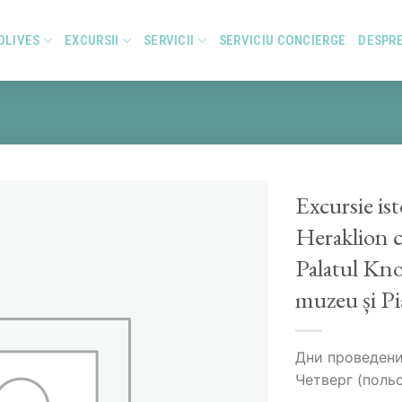
OLIVES
EXCURSII
SERVICII
SERVICIU CONCIERGE
DESPR
Excursie ist
Heraklion cu
Palatul Kno
Add to
Wishlist
muzeu și Pi
Дни проведени
Четверг (поль