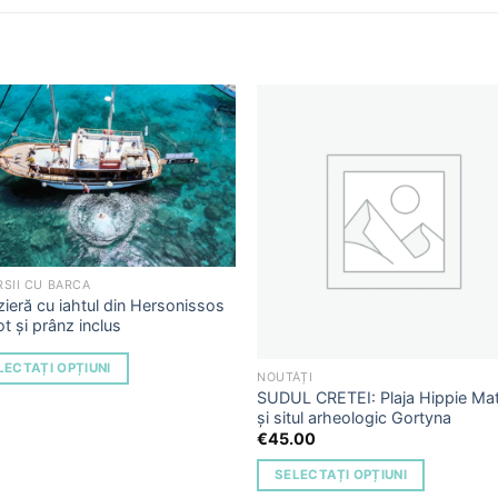
Add to
Add 
Wishlist
Wishl
SII CU BARCA
ieră cu iahtul din Hersonissos
ot și prânz inclus
LECTAȚI OPȚIUNI
NOUTĂȚI
SUDUL CRETEI: Plaja Hippie Mat
și situl arheologic Gortyna
€
45.00
SELECTAȚI OPȚIUNI