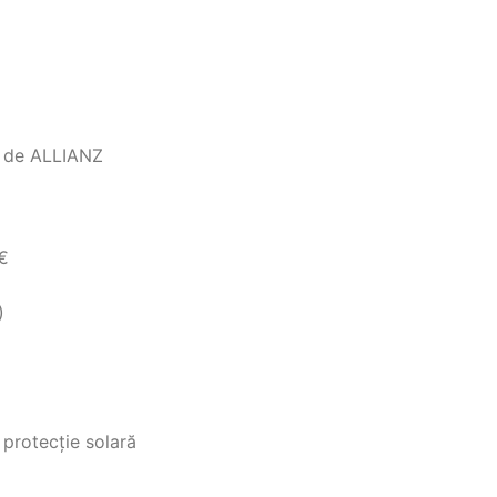
tă de ALLIANZ
 €
)
 protecție solară