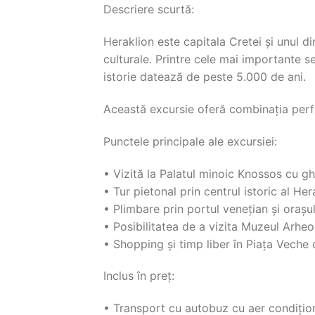
Descriere scurtă:
Heraklion este capitala Cretei și unul di
culturale. Printre cele mai importante se
istorie datează de peste 5.000 de ani.
Această excursie oferă combinația perfect
Punctele principale ale excursiei:
• Vizită la Palatul minoic Knossos cu gh
• Tur pietonal prin centrul istoric al Her
• Plimbare prin portul venețian și orașu
• Posibilitatea de a vizita Muzeul Arheol
• Shopping și timp liber în Piața Veche 
Inclus în preț:
• Transport cu autobuz cu aer condițio