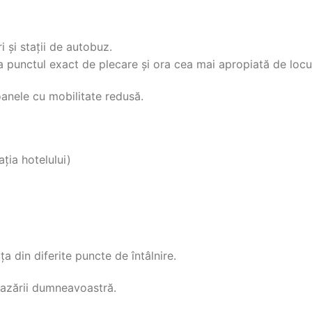
i și stații de autobuz.
 punctul exact de plecare și ora cea mai apropiată de locu
oanele cu mobilitate redusă.
ația hotelului)
a din diferite puncte de întâlnire.
cazării dumneavoastră.