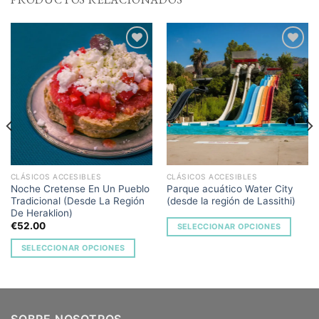
Add to
Add to
Wishlist
Wishlist
CLÁSICOS ACCESIBLES
CLÁSICOS ACCESIBLES
Noche Cretense En Un Pueblo
Parque acuático Water City
Tradicional (Desde La Región
(desde la región de Lassithi)
De Heraklion)
€
52.00
SELECCIONAR OPCIONES
SELECCIONAR OPCIONES
SOBRE NOSOTROS