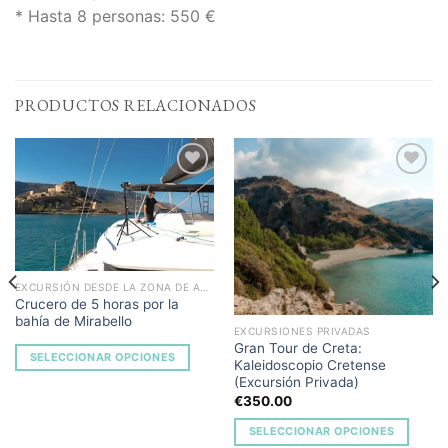
* Hasta 8 personas: 550 €
PRODUCTOS RELACIONADOS
Add to
Add to
Wishlist
Wishlist
EXCURSIÓN DESDE LA ZONA DE AGIOS NIKOLAOS
Crucero de 5 horas por la
bahía de Mirabello
EXCURSIONES PRIVADAS
Gran Tour de Creta:
SELECCIONAR OPCIONES
Kaleidoscopio Cretense
(Excursión Privada)
€
350.00
SELECCIONAR OPCIONES