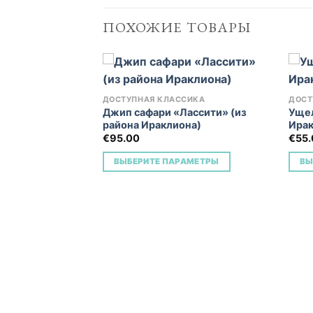
ПОХОЖИЕ ТОВАРЫ
ДОСТУПНАЯ КЛАССИКА
ДОСТ
Джип сафари «Лассити» (из
Ущел
Add to
Add to
района Ираклиона)
Ирак
Wishlist
Wishlist
€
95.00
€
55
ВЫБЕРИТЕ ПАРАМЕТРЫ
ВЫ
СИКА
 -розовые пески
лион)
АМЕТРЫ