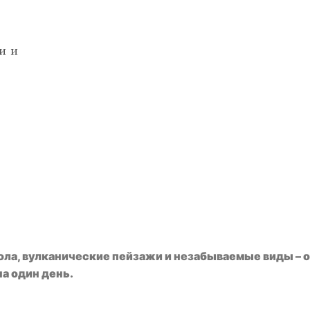
и и
ла, вулканические пейзажи и незабываемые виды – о
а один день.