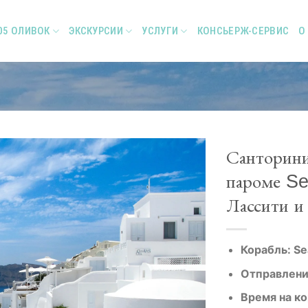
05 ОЛИВОК
ЭКСКУРСИИ
УСЛУГИ
КОНСЬЕРЖ-СЕРВИС
О
Санторини
пароме Se
Лассити и
Add to
Wishlist
Корабль: S
Отправлени
Время на ко