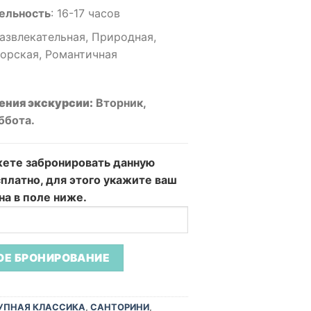
ельность
:
16-17 часов
азвлекательная, Природная,
орская, Романтичная
ения экскурсии:
Вторник,
ббота.
жете забронировать данную
платно,
для этого укажите ваш
а в поле ниже.
УПНАЯ КЛАССИКА
,
САНТОРИНИ
,