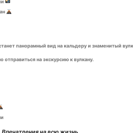
ии
кан
станет панорамный вид на кальдеру и знаменитый вулк
отправиться на экскурсию к вулкану.
ни
 Впечатления на всю жизнь.