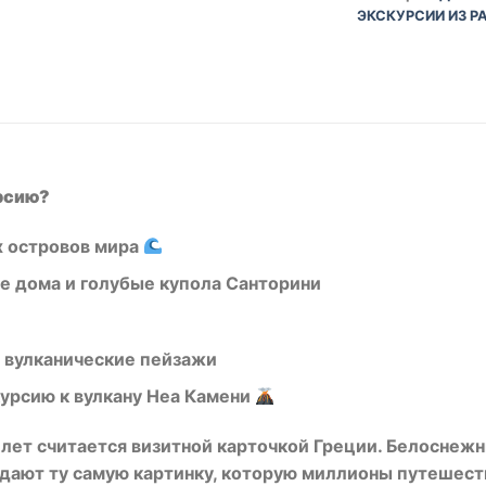
ЭКСКУРСИИ ИЗ Р
рсию?
х островов мира
 дома и голубые купола Санторини
 вулканические пейзажи
урсию к вулкану Неа Камени
лет считается визитной карточкой Греции. Белоснеж
здают ту самую картинку, которую миллионы путешест