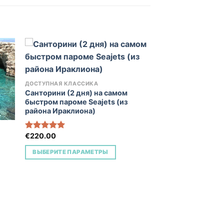
to
Add to
ДОСТУПНАЯ КЛАССИКА
ist
Wishlist
Санторини (2 дня) на самом
быстром пароме Seajets (из
района Ираклиона)
€
220.00
Оценка
5.00
из 5
ВЫБЕРИТЕ ПАРАМЕТРЫ