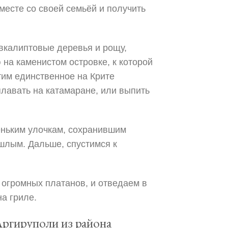
вместе со своей семьёй и получить
вкалиптовые деревья и рощу,
на каменистом островке, к которой
тим единственное на Крите
плавать на катамаране, или выпить
еньким улочкам, сохранившим
шлым. Дальше, спустимся к
 огромных платанов, и отведаем в
а гриле.
ргируполи из района