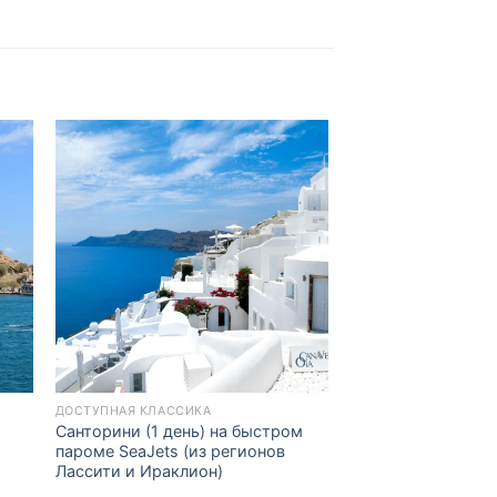
to
Add to
ist
Wishlist
ДОСТУПНАЯ КЛАССИКА
Санторини (1 день) на быстром
пароме SeaJets (из регионов
Лассити и Ираклион)