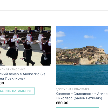
Add to
Add 
Wishlist
Wishl
УПНАЯ КЛАССИКА
ский вечер в Анополис (из
на Ираклиона)
.00
ДОСТУПНАЯ КЛАССИКА
БЕРИТЕ ПАРАМЕТРЫ
Кноссос – Спиналонга – Агиос
Николаос (район Ретимно)
€
50.00