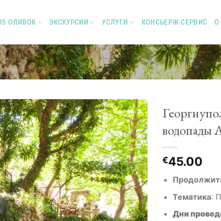
05 ОЛИВОК
ЭКСКУРСИИ
УСЛУГИ
КОНСЬЕРЖ-СЕРВИС
О
Георгиупо
водопады 
Add to
45.00
Wishlist
€
Продолжит
Тематика
:
П
Дни провед