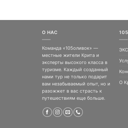
АМЕТРЫ
О НАС
10
Команда «105оливок» —
ЭК
местные жители Крита и
Усл
эксперты высокого класса в
туризме. Каждый созданный
Кон
нами тур не только подарит
О К
вам незабываемый опыт, но и
разожжет в вас страсть к
путешествиям еще больше.