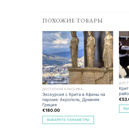
ПОХОЖИЕ ТОВАРЫ
Add to
Add to
Wishlist
Wishlist
ДОСТ
Крит
ДОСТУПНАЯ КЛАССИКА
райо
Экскурсия с Крита в Афины на
€
53
пароме: Акрополь, Древняя
Греция
ИКА
ВЫ
€
180.00
 в традиционной
она Ираклион)
ВЫБЕРИТЕ ПАРАМЕТРЫ