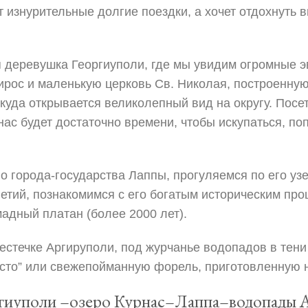
т изнурительные долгие поездки, а хочет отдохнуть 
 деревушка Георгиуполи, где мы увидим огромные э
рос и маленькую церковь Св. Николая, построенную 
ткуда открывается великолепный вид на округу. Посе
нас будет достаточно времени, чтобы искупаться, по
о города-государства Лаппы, прогуляемся по его уз
етий, познакомимся с его богатым историческим про
адный платан (более 2000 лет).
естечке Аргируполи, под журчанье водопадов в тени
сто” или свежепойманную форель, приготовленную н
ргиуполи –озеро Курнас–Лаппа–водопады А