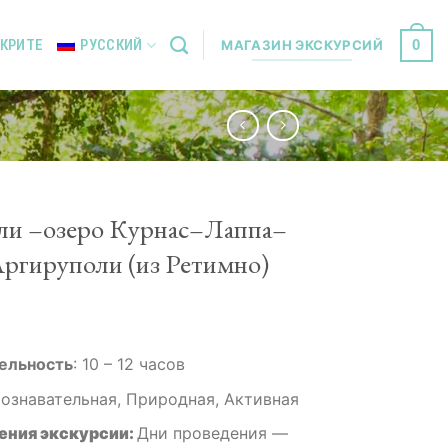
0
 КРИТЕ
РУССКИЙ
МАГАЗИН ЭКСКУРСИЙ
ли –озеро Курнас–Лаппа–
Аргируполи (из Ретимно)
ельность
:
10 – 12 часов
ознавательная, Природная, Активная
ения экскурсии:
Дни проведения —