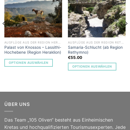
Add to
Add to
Wishlist
Wishlist
AUSFLÜGE AUS DER REGION HERAKLION
AUSFLÜGE AUS DER REGION RETHYMNO
Palast von Knossos – Lassithi-
Samaria-Schlucht (ab Region
Hochebene (Region Heraklion)
Rethymno)
€
55.00
OPTIONEN AUSWÄHLEN
OPTIONEN AUSWÄHLEN
ÜBER UNS
Das Team „105 Oliven“ besteht aus Einheimischen
Kretas und hochqualifizierten Tourismusexperten. Jede