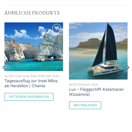
ÄHNLICHE PRODUKTE
Add to
Add to
Wishlist
Wishlist
AUSFLÜGE AUS DER REGION CHANIA
Tagesausflug zur Insel Milos
BOOTSAUSFLÜGE
ab Heraklion / Chania
Lux – Flaggschiff-Katamaran
(Kissamos)
OPTIONEN AUSWÄHLEN
WEITERLESEN