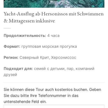
Yacht-Ausflug ab Hersonissos mit Schwimmen
& Mittagessen inklusive
Продолжительность:
4 часа
Формат:
групповая морская прогулка
Регион:
Северный Крит, Херсониссос
Подходит для:
семей с детьми, пар, компаний
друзей
Sie können diese Tour auch kostenlos buchen.
Geben
Sie dazu bitte Ihre Telefonnummer in das
untenstehende Feld ein.